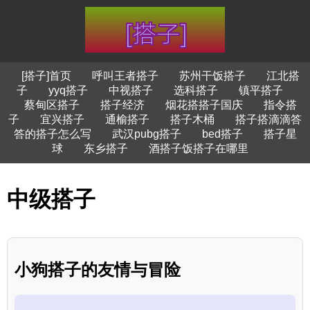
[搭子]首页
呼叫王者搭子
苏州干饭搭子
江北搭
子
yyq搭子
中视搭子
选科搭子
镇平搭子
蔡甸区搭子
搭子经济
烟花搭搭子国庆
指令搭
子
宜兴搭子
通榆搭子
搭子木桶
搭子搭滴滴答
答的搭子怎么写
武汉pubg搭子
bed搭子
搭子星
球
东乡搭子
酒搭子饭搭子在哪里
中级搭子
小狗搭子的友情与冒险