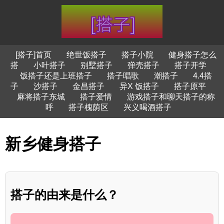
[搭子]首页
绝世饭搭子
搭子小院
健身搭子怎么
搭
小叶搭子
别墅搭子
弹壳搭子
搭子开学
饭搭子还是上班搭子
搭子唱歌
潮搭子
4.4搭
子
沙搭子
金昌搭子
异X 饭搭子
搭子原平
麻将搭子东城
搭子爱情
游戏搭子和聊天搭子的称
呼
搭子槐荫区
兴义喝酒搭子
新乡健身搭子
搭子的由来是什么？