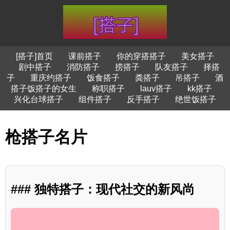
[搭子]首页
课前搭子
你的穿搭搭子
美女搭子
剧中搭子
消防搭子
捞搭子
队友搭子
择搭
子
重庆约搭子
饭食搭子
粪搭子
吊搭子
酒
搭子饭搭子的女生
称职搭子
lauv搭子
kk搭子
兴化台球搭子
组件搭子
反手搭子
绝世饭搭子
枪搭子名片
### 独特搭子：现代社交的新风尚