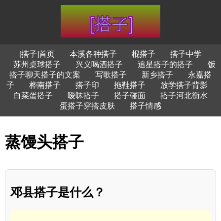
[搭子]首页
本溪各种搭子
棍搭子
搭子中学
苏州桌球搭子
兴义喝酒搭子
追星搭子的搭子
饭
搭子聊天搭子的文案
写歌搭子
新乡搭子
永嘉搭
子
桦南搭子
搭子印
拖鞋搭子
放学搭子背影
白菜蛋搭子
暧昧搭子
搭子碰面
搭子河北衡水
蛋搭子穿搭皮肤
搭子情感
蒸馒头搭子
邓县搭子是什么？