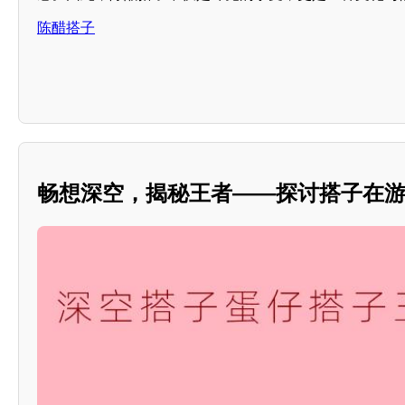
陈醋搭子
畅想深空，揭秘王者——探讨搭子在游