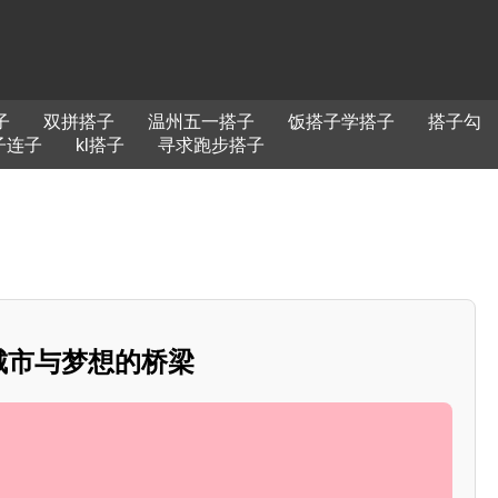
子
双拼搭子
温州五一搭子
饭搭子学搭子
搭子勾
子连子
kl搭子
寻求跑步搭子
：城市与梦想的桥梁