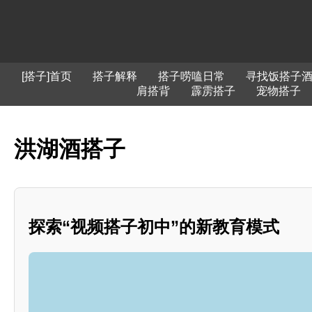
[搭子]首页
搭子解释
搭子唠嗑日常
寻找饭搭子
肩搭背
霹雳搭子
宠物搭子
洪湖酒搭子
探索“视频搭子初中”的新教育模式