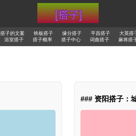
酒搭子的文案
铁板搭子
缘分搭子
平昌搭子
大英搭
浴室搭子
搭子概率
搭子中心
词曲搭子
麻将搭
### 资阳搭子