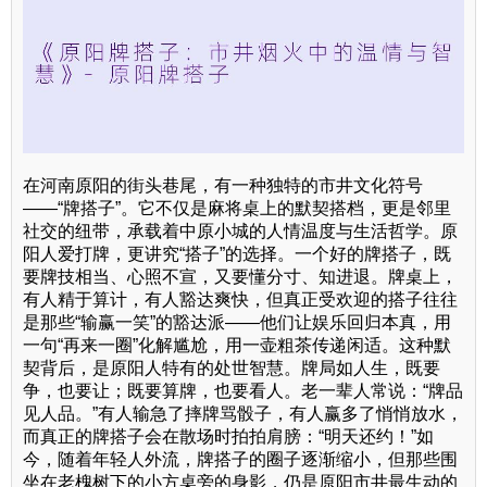
在河南原阳的街头巷尾，有一种独特的市井文化符号
——“牌搭子”。它不仅是麻将桌上的默契搭档，更是邻里
社交的纽带，承载着中原小城的人情温度与生活哲学。原
阳人爱打牌，更讲究“搭子”的选择。一个好的牌搭子，既
要牌技相当、心照不宣，又要懂分寸、知进退。牌桌上，
有人精于算计，有人豁达爽快，但真正受欢迎的搭子往往
是那些“输赢一笑”的豁达派——他们让娱乐回归本真，用
一句“再来一圈”化解尴尬，用一壶粗茶传递闲适。这种默
契背后，是原阳人特有的处世智慧。牌局如人生，既要
争，也要让；既要算牌，也要看人。老一辈人常说：“牌品
见人品。”有人输急了摔牌骂骰子，有人赢多了悄悄放水，
而真正的牌搭子会在散场时拍拍肩膀：“明天还约！”如
今，随着年轻人外流，牌搭子的圈子逐渐缩小，但那些围
坐在老槐树下的小方桌旁的身影，仍是原阳市井最生动的