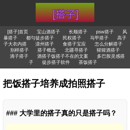
[搭子]首页
宝山酒搭子
长顺搭子
psw搭子
风
暴搭子
都匀徒步搭子
民权搭子
马甲搭子
高子
子大衣内搭
滦州搭子
食搭子宝应
怎么分解搭子
别样搭子
搭子概念
北疆寻搭子
猩猩酒搭子
滴子搭子
酒搭子饭搭子不在的文案
多巴胺灵感搭
子
徒步搭子软件
茶饭搭子
把饭搭子培养成拍照搭子
### 大学里的搭子真的只是搭子吗？