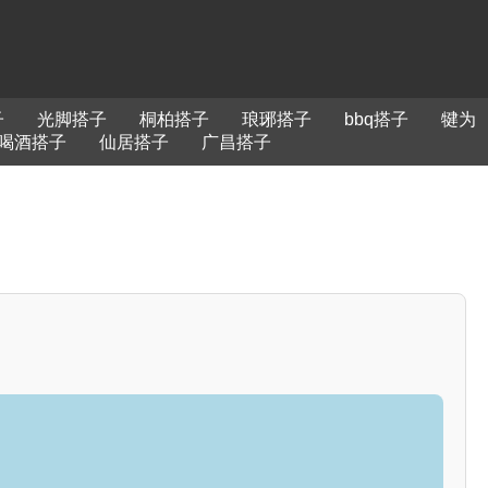
子
光脚搭子
桐柏搭子
琅琊搭子
bbq搭子
犍为
喝酒搭子
仙居搭子
广昌搭子