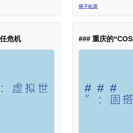
搭子松原
信任危机
### 重庆的“C