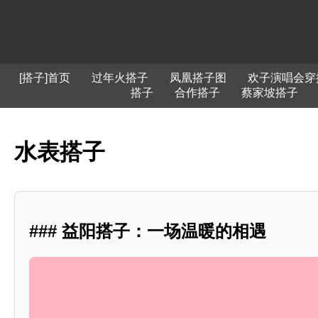
[搭子]首页
过年火搭子
凤凰搭子图
欢子演唱会穿
搭子
合作搭子
蔡家坡搭子
水表搭子
### 益阳搭子：一场温暖的相遇