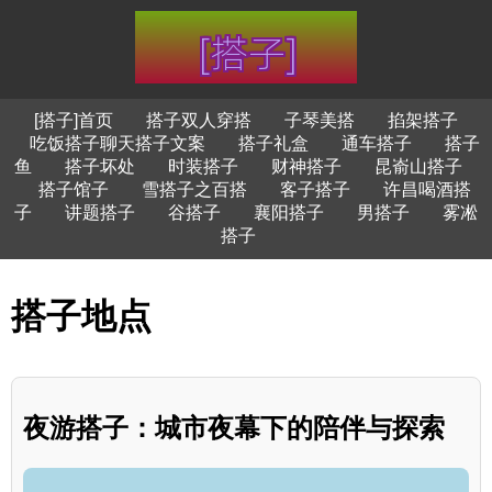
[搭子]首页
搭子双人穿搭
子琴美搭
掐架搭子
吃饭搭子聊天搭子文案
搭子礼盒
通车搭子
搭子
鱼
搭子坏处
时装搭子
财神搭子
昆嵛山搭子
搭子馆子
雪搭子之百搭
客子搭子
许昌喝酒搭
子
讲题搭子
谷搭子
襄阳搭子
男搭子
雾凇
搭子
搭子地点
夜游搭子：城市夜幕下的陪伴与探索