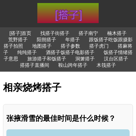
[搭子]首页
找搭子街搭子
搭子南宁
楠木搭子
荒野搭子
阳朔搭子
年搭子
跟饭搭子吃饭跟摄影
搭子拍照
地图搭子
搭子参数
搭子虎门
搭麻将
子
纯纯搭子
酒搭子饭搭子电影搭子
饭搭子情绪搭
子意思
旅游搭子和饭搭子
洞箫搭子
汉台区搭子
搭搭子直播间
鞍山跨年搭子
木筏搭子
相亲烧烤搭子
张掖滑雪的最佳时间是什么时候？