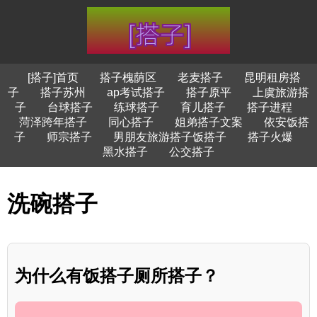
[搭子]首页
搭子槐荫区
老麦搭子
昆明租房搭
子
搭子苏州
ap考试搭子
搭子原平
上虞旅游搭
子
台球搭子
练球搭子
育儿搭子
搭子进程
菏泽跨年搭子
同心搭子
姐弟搭子文案
依安饭搭
子
师宗搭子
男朋友旅游搭子饭搭子
搭子火爆
黑水搭子
公交搭子
洗碗搭子
为什么有饭搭子厕所搭子？