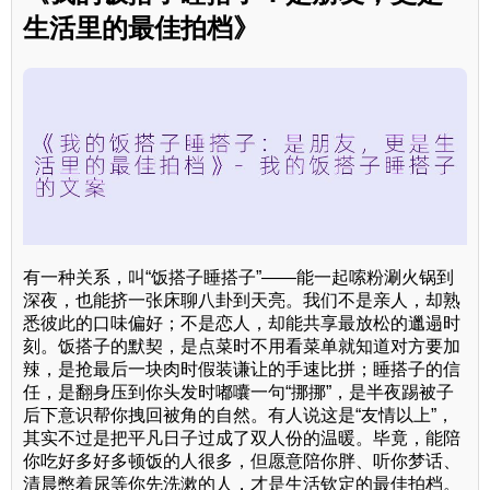
生活里的最佳拍档》
有一种关系，叫“饭搭子睡搭子”——能一起嗦粉涮火锅到
深夜，也能挤一张床聊八卦到天亮。我们不是亲人，却熟
悉彼此的口味偏好；不是恋人，却能共享最放松的邋遢时
刻。饭搭子的默契，是点菜时不用看菜单就知道对方要加
辣，是抢最后一块肉时假装谦让的手速比拼；睡搭子的信
任，是翻身压到你头发时嘟囔一句“挪挪”，是半夜踢被子
后下意识帮你拽回被角的自然。有人说这是“友情以上”，
其实不过是把平凡日子过成了双人份的温暖。毕竟，能陪
你吃好多好多顿饭的人很多，但愿意陪你胖、听你梦话、
清晨憋着尿等你先洗漱的人，才是生活钦定的最佳拍档。