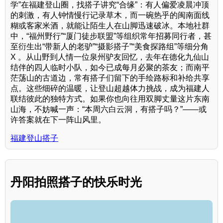
学”在福建登山圈，找搭子讲究“合缘”：有人偏爱凌晨冲顶
的刺激，有人钟情慢行记录草木，而一碗热乎的闽南面线
糊或客家米酒，就能让陌生人在山脚迅速破冰。本地社群
中，“福州野行”“厦门徒步联盟”等组织常年招募同行者，甚
至衍生出“带新人的老驴”“摄影搭子”“美食探路组”等细分角
X 。从山野到人情一位泉州驴友回忆，去年在德化九仙山
结伴的四人临时小队，如今已成每月必聚的茶友；而南平
茫荡山的古道边，常有搭子们留下的手绘路标和补给共享
点。这些细碎的温暖，让登山超越体力挑战，成为福建人
联结彼此的独特方式。如果你也向往用双脚丈量这片东南
山海，不妨喊一声：“本周六白云洞，有搭子吗？”——或
许答案就在下一阵山风里。
福建登山搭子
丹阳拍照搭子的快乐时光