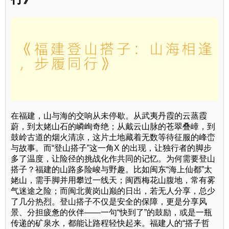
在福建，山与海的交响从未停歇。从武夷丹霞的云蒸霞
蔚，到太姥山石的嶙峋奇绝；从戴云山脉的苍翠叠嶂，到
鼓岭古道的烟火清凉，这片土地藏着无数等待征服的峰峦
与故事。而“登山搭子”这一角X 的出现，让独行者的脚步
多了温度，让险径的挑战化作共同的记忆。为何需要登山
搭子？福建的山路多险峻与野趣。比如闽东“海上仙都”太
姥山，需手脚并用攀过一线天；闽西梅花山腹地，常有雾
气迷途之险；而闽北黄岗山巅的日出，若无人分享，总少
了几分热烈。登山搭子不仅是安全的保障，更是分享风
景、分担疲惫的伙伴——一句“快到了”的鼓励，或是一瓶
传递的矿泉水，都能让路程轻快起来。福建人的“搭子哲