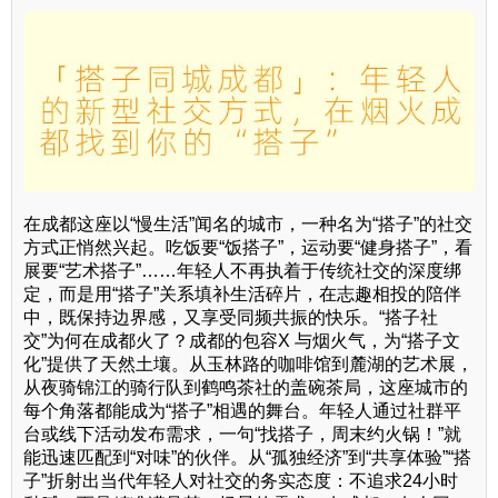
在成都这座以“慢生活”闻名的城市，一种名为“搭子”的社交
方式正悄然兴起。吃饭要“饭搭子”，运动要“健身搭子”，看
展要“艺术搭子”……年轻人不再执着于传统社交的深度绑
定，而是用“搭子”关系填补生活碎片，在志趣相投的陪伴
中，既保持边界感，又享受同频共振的快乐。“搭子社
交”为何在成都火了？成都的包容X 与烟火气，为“搭子文
化”提供了天然土壤。从玉林路的咖啡馆到麓湖的艺术展，
从夜骑锦江的骑行队到鹤鸣茶社的盖碗茶局，这座城市的
每个角落都能成为“搭子”相遇的舞台。年轻人通过社群平
台或线下活动发布需求，一句“找搭子，周末约火锅！”就
能迅速匹配到“对味”的伙伴。从“孤独经济”到“共享体验”“搭
子”折射出当代年轻人对社交的务实态度：不追求24小时