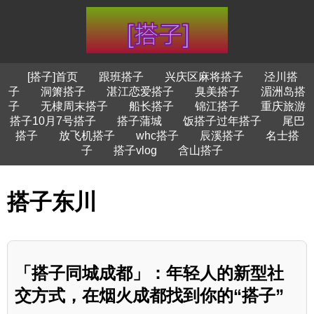
[搭子]首页
跟班搭子
兴庆区麻将搭子
泾川搭
子
洞箫搭子
湛江恋爱搭子
臭美搭子
湄洲岛搭
子
无棣周末搭子
船长搭子
锦江搭子
重庆旅游
搭子10月7号搭子
搭子蒲城
饭搭子过年搭子
尾巴
搭子
放飞机搭子
whc搭子
辰溪搭子
名士搭
子
搭子vlog
含山搭子
搭子东川
「搭子同城成都」：年轻人的新型社
交方式，在烟火成都找到你的“搭子”