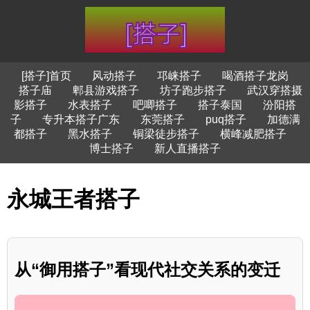
[搭子]首页
风动搭子
邛崃搭子
喝酒搭子龙岗
搭子庙
郫县游戏搭子
坊子跑步搭子
武汉穿搭摄
影搭子
水表搭子
吧唧搭子
搭子泰国
汾阳搭
子
专升本搭子广东
东莞搭子
puq搭子
加德满
都搭子
黑水搭子
铜梁徒步搭子
横峰减肥搭子
博士搭子
新人直播搭子
永城王者搭子
从“御用搭子”看现代社交关系的变迁