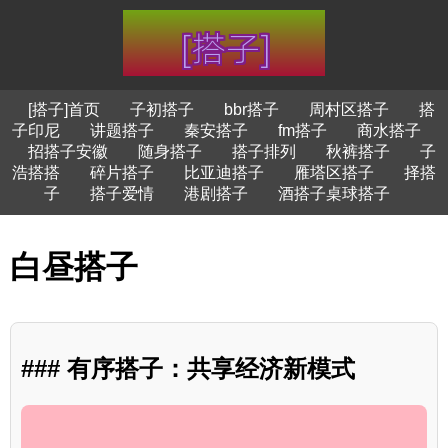
[搭子]首页
子初搭子
bbr搭子
周村区搭子
搭
子印尼
讲题搭子
秦安搭子
fm搭子
商水搭子
招搭子安徽
随身搭子
搭子排列
秋裤搭子
子
浩搭搭
碎片搭子
比亚迪搭子
雁塔区搭子
择搭
子
搭子爱情
港剧搭子
酒搭子桌球搭子
白昼搭子
### 有序搭子：共享经济新模式