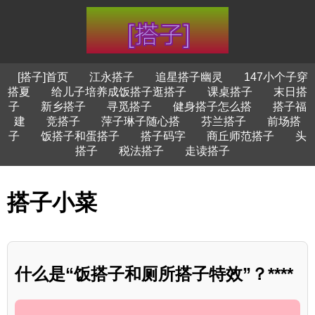
[搭子]首页
江永搭子
追星搭子幽灵
147小个子穿
搭夏
给儿子培养成饭搭子逛搭子
课桌搭子
末日搭
子
新乡搭子
寻觅搭子
健身搭子怎么搭
搭子福
建
竞搭子
萍子琳子随心搭
芬兰搭子
前场搭
子
饭搭子和蛋搭子
搭子码字
商丘师范搭子
头
搭子
税法搭子
走读搭子
搭子小菜
什么是“饭搭子和厕所搭子特效”？****