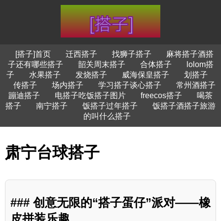
[搭子]首页
迁西搭子
找狮子搭子
麻将搭子酒搭
子还有哪些搭子
韶关周末搭子
合体搭子
lolom搭
子
水果搭子
发烧搭子
威海保皇搭子
划搭子
传搭子
场内搭子
学习搭子谈心搭子
常州酒搭子
蹦迪搭子
电搭子吃饭搭子图片
freecos搭子
喝茶
搭子
南宁搭子
饭搭子过年搭子
饭搭子酒搭子旅游
的叫什么搭子
肃宁台球搭子
### 创意无限的“搭子蛋仔”派对——橡
皮拼装乐趣