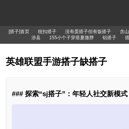
[搭子]首页
纽扣搭子
没有蛋搭子但有饭搭子
含山
涉县
155小个子穿搭夏微胖
铝搭子
英雄联盟手游搭子缺搭子
### 探索“sj搭子”：年轻人社交新模式