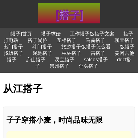
[搭子]首页
搭子求婚
工作搭子饭搭子文案
搭子
打电话
搭子岗位
互相搭子
马粪搭子
聊天搭子
出门搭子
斗门搭子
旅游搭子饭搭子怎么看
饭搭子
找饭搭子
渑池搭子
柏林搭子
雷搭子
黄冈吉他
搭子
庐山搭子
灵宝搭子
salcos搭子
ddcf搭
子
崇州搭子
歪头搭子
从江搭子
子子穿搭小麦，时尚品味无限