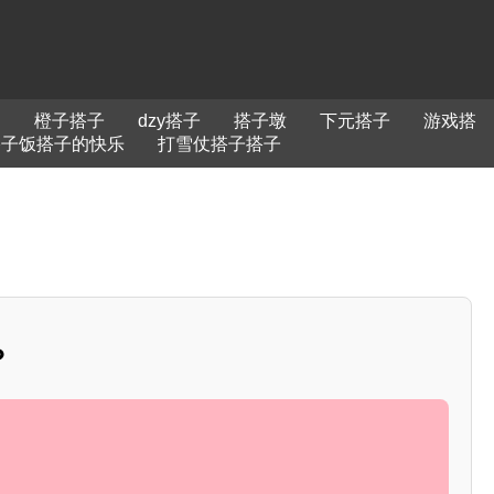
逛
橙子搭子
dzy搭子
搭子墩
下元搭子
游戏搭
搭子饭搭子的快乐
打雪仗搭子搭子
？