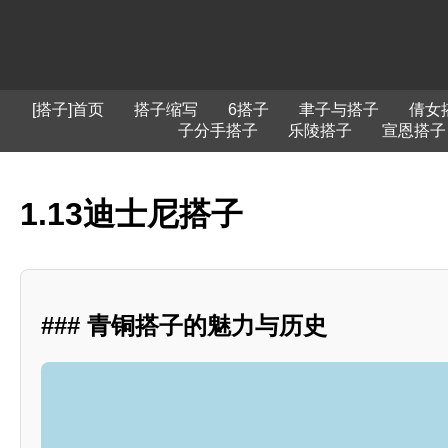
[搭子]首页
搭子缩写
6搭子
聿子与搭子
倩女
子分手搭子
乐陵搭子
宣恩搭子
1.13迪士尼搭子
### 青铜搭子的魅力与历史