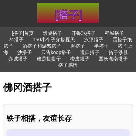
[搭子]首页
饭桌搭子
开鲁球搭子
稻城搭子
24搭子
150小个子穿搭夏天
汉堡搭子
蛋搭子纸
搭子
酒搭子和游戏搭子
聊搭子
半搭子
搭子上
海
沙搭子
云霄koop搭子
道口搭子
搭子涉县
赤城搭子
谁是搭搭子
橙皮搭子
国庆湖南搭子
搭子感悟
佛冈酒搭子
铁子相搭，友谊长存