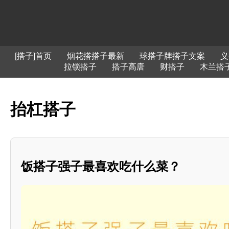
[搭子]首页
烟花搭搭子最新
球搭子牌搭子文案
义
拉锁搭子
搭子高唐
财搭子
木兰搭
抬杠搭子
饭搭子强子最喜欢吃什么菜？