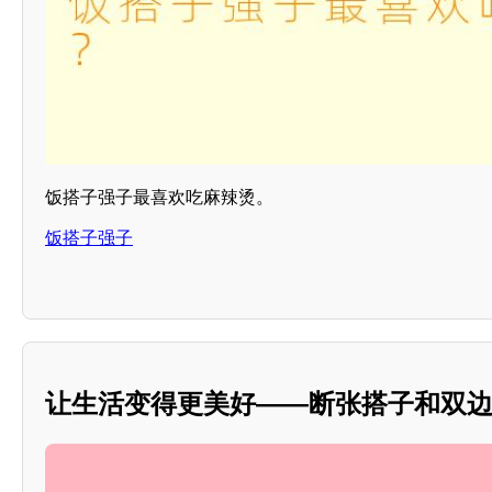
饭搭子强子最喜欢吃麻辣烫。
饭搭子强子
让生活变得更美好——断张搭子和双