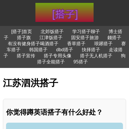
[搭子]首页
北郊饭搭子
学习搭子聊子
博士搭
子
搭子旗
江津饭搭子
固安搭子旅游
錢搭子
有没有健身搭子喝酒搭子
香草搭子
琅琊搭子
赛
车搭子
韩国搭子
dbd搭子
抉择搭子
走读搭
子
搭子宣传
搭子专用头像
搭子无人机搭子
狗
搭子全能搭子
95搭子
江苏泗洪搭子
你觉得蹲英语搭子有什么好处？