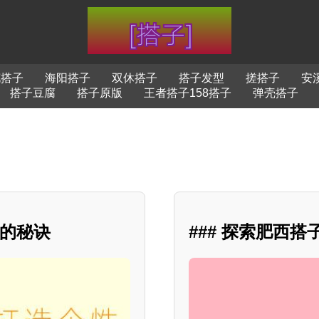
花搭子
海阳搭子
双休搭子
搭子发型
搓搭子
安
搭子豆腐
搭子原版
王者搭子158搭子
弹壳搭子
格的秘诀
### 探索肥西