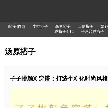
[搭子]首页
牛蛙搭子
高青搭子
上岛搭子
繁
球搭子4.11
子岸台球搭子
汤原搭子
子子挑颜X 穿搭：打造个X 化时尚风