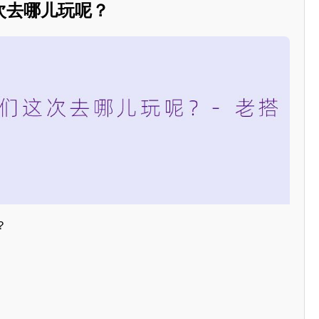
次去哪儿玩呢？
？