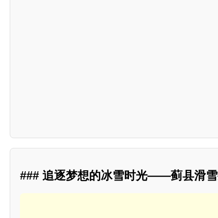
### 追逐梦想的冰雪时光——蓟县滑